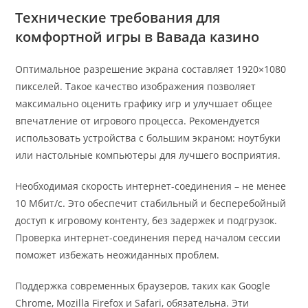
Технические требования для
комфортной игры в Вавада казино
Оптимальное разрешение экрана составляет 1920×1080
пикселей. Такое качество изображения позволяет
максимально оценить графику игр и улучшает общее
впечатление от игрового процесса. Рекомендуется
использовать устройства с большим экраном: ноутбуки
или настольные компьютеры для лучшего восприятия.
Необходимая скорость интернет-соединения – не менее
10 Мбит/с. Это обеспечит стабильный и бесперебойный
доступ к игровому контенту, без задержек и подгрузок.
Проверка интернет-соединения перед началом сессии
поможет избежать неожиданных проблем.
Поддержка современных браузеров, таких как Google
Chrome, Mozilla Firefox и Safari, обязательна. Эти