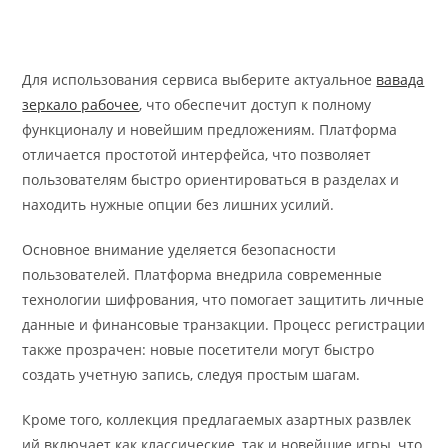
Для использования сервиса выберите актуальное
вавада
зеркало рабочее
, что обеспечит доступ к полному
функционалу и новейшим предложениям. Платформа
отличается простотой интерфейса, что позволяет
пользователям быстро ориентироваться в разделах и
находить нужные опции без лишних усилий.
Основное внимание уделяется безопасности
пользователей. Платформа внедрила современные
технологии шифрования, что помогает защитить личные
данные и финансовые транзакции. Процесс регистрации
также прозрачен: новые посетители могут быстро
создать учетную запись, следуя простым шагам.
Кроме того, коллекция предлагаемых азартных развлек
ий включает как классические, так и новейшие игры, что