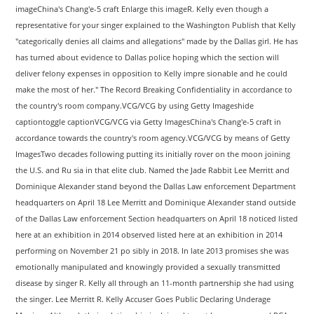
imageChina's Chang'e-5 craft
Enlarge this imageR. Kelly
even though a
representative for your singer explained to the Washington Publish that Kelly
"categorically denies all claims and allegations" made by the Dallas girl. He has
has turned about evidence to Dallas police hoping which the section will
deliver felony expenses in opposition to Kelly
impre sionable and he could
make the most of her." The Record Breaking Confidentiality
in accordance to
the country's room company.VCG/VCG by using Getty Imageshide
captiontoggle captionVCG/VCG via Getty ImagesChina's Chang'e-5 craft
in
accordance towards the country's room agency.VCG/VCG by means of Getty
ImagesTwo decades following putting its initially rover on the moon
joining
the U.S. and Ru sia in that elite club. Named the Jade Rabbit
Lee Merritt and
Dominique Alexander stand beyond the Dallas Law enforcement Department
headquarters on April 18
Lee Merritt and Dominique Alexander stand outside
of the Dallas Law enforcement Section headquarters on April 18
noticed listed
here at an exhibition in 2014
observed listed here at an exhibition in 2014
performing on November 21
po sibly in 2018. In late 2013
promises she was
emotionally manipulated and knowingly provided a sexually transmitted
disease by singer R. Kelly all through an 11-month partnership she had using
the singer. Lee Merritt
R. Kelly Accuser Goes Public Declaring Underage