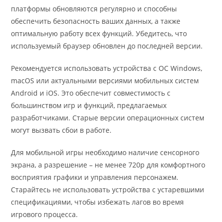
платформы обновляются регулярно и способны
обеспечить безопасность ваших данных, а также
оптимальную работу всех функций. Убедитесь, что
используемый браузер обновлен до последней версии.
Рекомендуется использовать устройства с ОС Windows,
macOS или актуальными версиями мобильных систем
Android и iOS. Это обеспечит совместимость с
большинством игр и функций, предлагаемых
разработчиками. Старые версии операционных систем
могут вызвать сбои в работе.
Для мобильной игры необходимо наличие сенсорного
экрана, а разрешение – не менее 720p для комфортного
восприятия графики и управления персонажем.
Старайтесь не использовать устройства с устаревшими
спецификациями, чтобы избежать лагов во время
игрового процесса.