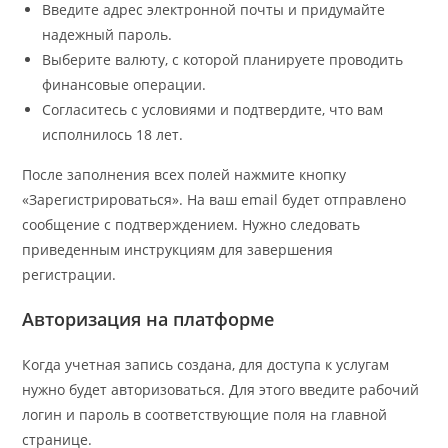
Введите адрес электронной почты и придумайте
надежный пароль.
Выберите валюту, с которой планируете проводить
финансовые операции.
Согласитесь с условиями и подтвердите, что вам
исполнилось 18 лет.
После заполнения всех полей нажмите кнопку
«Зарегистрироваться». На ваш email будет отправлено
сообщение с подтверждением. Нужно следовать
приведенным инструкциям для завершения
регистрации.
Авторизация на платформе
Когда учетная запись создана, для доступа к услугам
нужно будет авторизоваться. Для этого введите рабочий
логин и пароль в соответствующие поля на главной
странице.