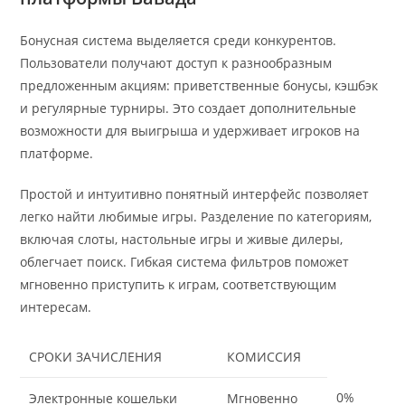
Бонусная система выделяется среди конкурентов.
Пользователи получают доступ к разнообразным
предложенным акциям: приветственные бонусы, кэшбэк
и регулярные турниры. Это создает дополнительные
возможности для выигрыша и удерживает игроков на
платформе.
Простой и интуитивно понятный интерфейс позволяет
легко найти любимые игры. Разделение по категориям,
включая слоты, настольные игры и живые дилеры,
облегчает поиск. Гибкая система фильтров поможет
мгновенно приступить к играм, соответствующим
интересам.
СРОКИ ЗАЧИСЛЕНИЯ
КОМИССИЯ
0%
Электронные кошельки
Мгновенно