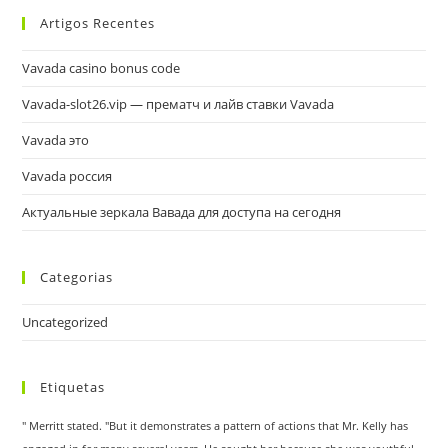
Artigos Recentes
Vavada casino bonus code
Vavada-slot26.vip — прематч и лайв ставки Vavada
Vavada это
Vavada россия
Актуальные зеркала Вавада для доступа на сегодня
Categorias
Uncategorized
Etiquetas
" Merritt stated. "But it demonstrates a pattern of actions that Mr. Kelly has