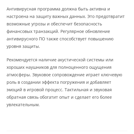
Антивирусная программа должна быть активна и
настроена на защиту важных данных. Это предотвратит
возможные угрозы и обеспечит безопасность
финансовых транзакций. Регулярное обновление
антивирусного ПО также способствует повышению
уровня защиты.
Рекомендуется наличие акустической системы или
хороших наушников для полноценного ощущения
атмосферы. Звуковое сопровождение играет ключевую
роль в создании эффекта погружения и добавляет
эмоций в игровой процесс. Тактильная и звуковая
обратная связь обогатит опыт и сделает его более
увлекательным.